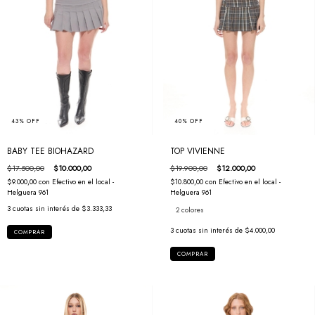
43
%
OFF
40
%
OFF
BABY TEE BIOHAZARD
TOP VIVIENNE
$17.500,00
$10.000,00
$19.900,00
$12.000,00
$9.000,00
con
Efectivo en el local -
$10.800,00
con
Efectivo en el local -
Helguera 961
Helguera 961
3
cuotas sin interés de
$3.333,33
2 colores
3
cuotas sin interés de
$4.000,00
COMPRAR
COMPRAR