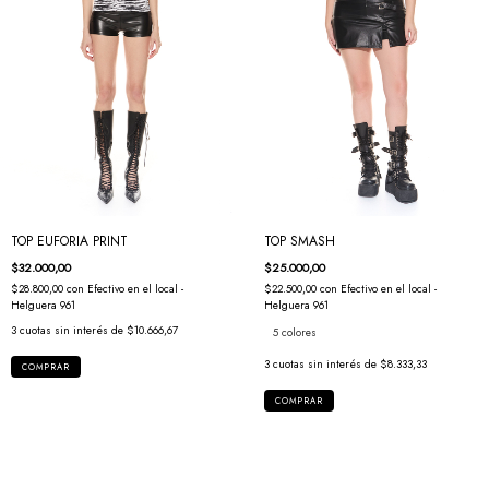
TOP EUFORIA PRINT
TOP SMASH
$32.000,00
$25.000,00
$28.800,00
con
Efectivo en el local -
$22.500,00
con
Efectivo en el local -
Helguera 961
Helguera 961
3
cuotas sin interés de
$10.666,67
5 colores
3
cuotas sin interés de
$8.333,33
COMPRAR
COMPRAR