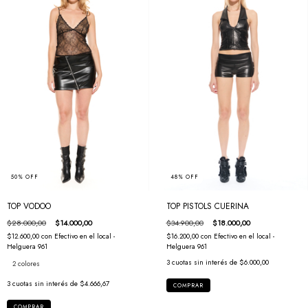
48
%
OFF
50
%
OFF
TOP PISTOLS CUERINA
TOP VODOO
$34.900,00
$18.000,00
$28.000,00
$14.000,00
$16.200,00
con
Efectivo en el local -
$12.600,00
con
Efectivo en el local -
Helguera 961
Helguera 961
3
cuotas sin interés de
$6.000,00
2 colores
3
cuotas sin interés de
$4.666,67
COMPRAR
COMPRAR