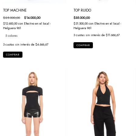
TOP MACHINE
TOP RUIDO
$25.000,00
$14.000,00
$35.000,00
$12.600,00
con
Efectivo en el local -
$31.500,00
con
Efectivo en el local -
Helguera 961
Helguera 961
3
cuotas sin interés de
$11.666,67
5 colores
3
cuotas sin interés de
$4.666,67
COMPRAR
COMPRAR