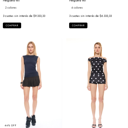
Helguera 961
Helguera 961
2 colores
4 colores
3
cuotas sin interés de
$9.333,33
3
cuotas sin interés de
$6.333,33
COMPRAR
COMPRAR
44
%
OFF