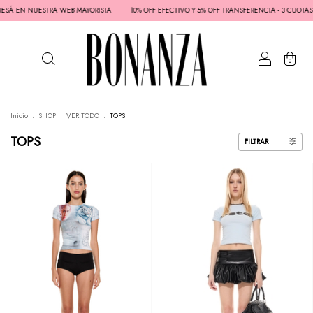
 NUESTRA WEB MAYORISTA
10% OFF EFECTIVO Y 5% OFF TRANSFERENCIA - 3 CUOTAS SIN INT
0
Inicio
.
SHOP
.
VER TODO
.
TOPS
TOPS
FILTRAR