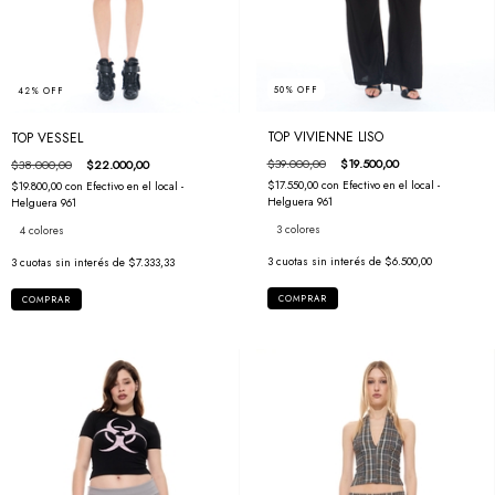
50
%
OFF
42
%
OFF
TOP VIVIENNE LISO
TOP VESSEL
$39.000,00
$19.500,00
$38.000,00
$22.000,00
$17.550,00
con
Efectivo en el local -
$19.800,00
con
Efectivo en el local -
Helguera 961
Helguera 961
3 colores
4 colores
3
cuotas sin interés de
$6.500,00
3
cuotas sin interés de
$7.333,33
COMPRAR
COMPRAR