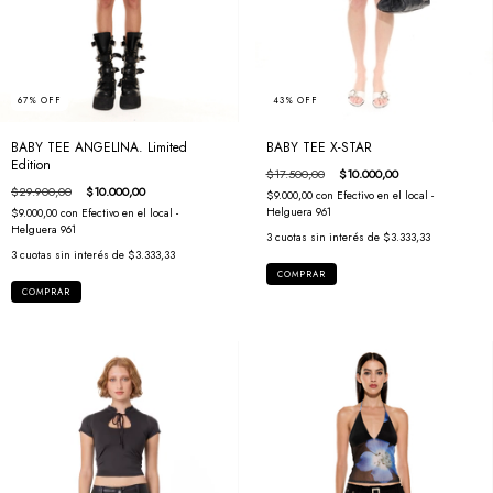
67
%
OFF
43
%
OFF
BABY TEE ANGELINA. Limited
BABY TEE X-STAR
Edition
$17.500,00
$10.000,00
$29.900,00
$10.000,00
$9.000,00
con
Efectivo en el local -
Helguera 961
$9.000,00
con
Efectivo en el local -
Helguera 961
3
cuotas sin interés de
$3.333,33
3
cuotas sin interés de
$3.333,33
COMPRAR
COMPRAR