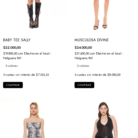
MUSCULOSA DIVINE
BABY TEE SALLY
$24.000,00
$22.000,00
$21.600,00
con
Efectivo en el local -
$19.800,00
con
Efectivo en el local -
Helguera 961
Helguera 961
2 colores
5 colores
3
cuotas sin interés de
$8.000,00
3
cuotas sin interés de
$7.333,33
COMPRAR
COMPRAR