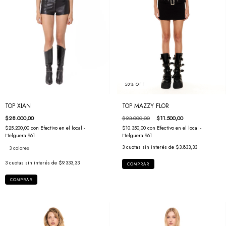
50
%
OFF
TOP MAZZY FLOR
TOP XIAN
$23.000,00
$11.500,00
$28.000,00
$10.350,00
con
Efectivo en el local -
$25.200,00
con
Efectivo en el local -
Helguera 961
Helguera 961
3
cuotas sin interés de
$3.833,33
3 colores
3
cuotas sin interés de
$9.333,33
COMPRAR
COMPRAR