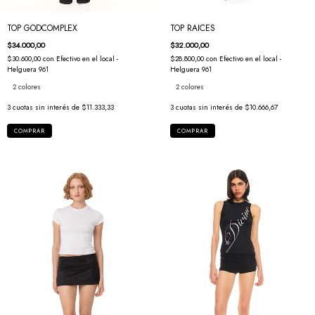
TOP GODCOMPLEX
TOP RAICES
$34.000,00
$32.000,00
$30.600,00
con
Efectivo en el local -
$28.800,00
con
Efectivo en el local -
Helguera 961
Helguera 961
2 colores
2 colores
3
cuotas sin interés de
$11.333,33
3
cuotas sin interés de
$10.666,67
COMPRAR
COMPRAR